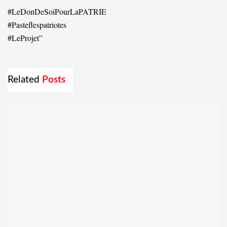
#LeDonDeSoiPourLaPATRIE
#Pasteflespatriotes
#LeProjet”
Related
Posts