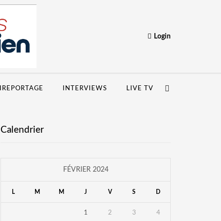
Login
IREPORTAGE
INTERVIEWS
LIVE TV
Calendrier
FÉVRIER 2024
L
M
M
J
V
S
D
1
2
3
4