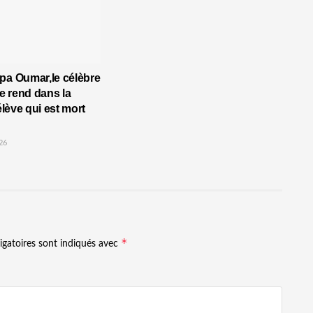
pa Oumar,le célèbre
 rend dans la
’élève qui est mort
26
*
igatoires sont indiqués avec