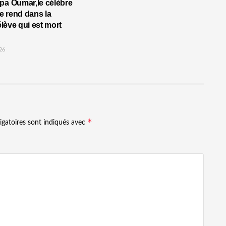
pa Oumar,le célèbre
 rend dans la
’élève qui est mort
26
*
igatoires sont indiqués avec