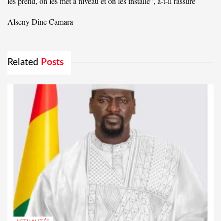
les prend, on les met à niveau et on les installe”, a-t-il rassuré
Alseny Dine Camara
Related
Posts