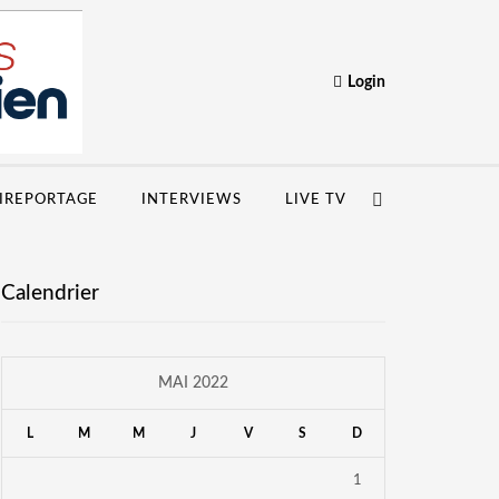
Login
IREPORTAGE
INTERVIEWS
LIVE TV
Calendrier
MAI 2022
L
M
M
J
V
S
D
1