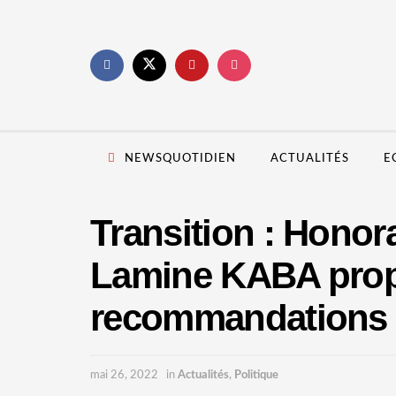
NEWSQUOTIDIEN
ACTUALITÉS
E
Transition : Hono
Lamine KABA prop
recommandations
mai 26, 2022
in
Actualités
,
Politique