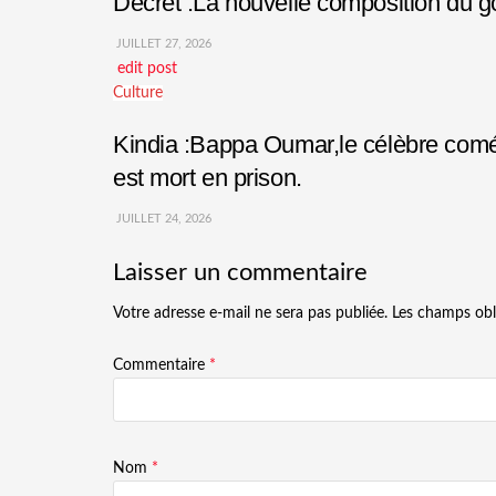
Décret :La nouvelle composition du
JUILLET 27, 2026
edit post
Culture
Kindia :Bappa Oumar,le célèbre comédi
est mort en prison.
JUILLET 24, 2026
Laisser un commentaire
Votre adresse e-mail ne sera pas publiée.
Les champs obl
Commentaire
*
Nom
*