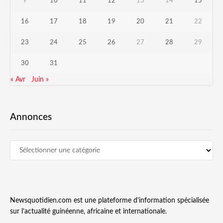
9
10
11
12
13
14
15
16
17
18
19
20
21
22
23
24
25
26
27
28
29
30
31
« Avr
Juin »
Annonces
Newsquotidien.com est une plateforme d’information spécialisée
sur l’actualité guinéenne, africaine et internationale.