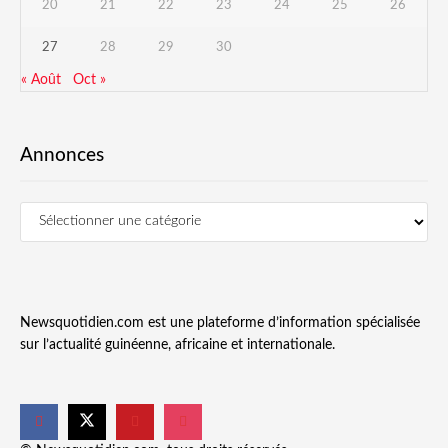
20
21
22
23
24
25
26
27
28
29
30
« Août
Oct »
Annonces
Newsquotidien.com est une plateforme d’information spécialisée
sur l’actualité guinéenne, africaine et internationale.