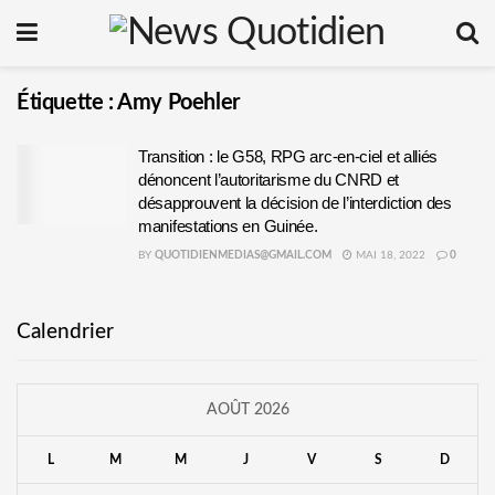
Étiquette :
Amy Poehler
Transition : le G58, RPG arc-en-ciel et alliés
dénoncent l’autoritarisme du CNRD et
désapprouvent la décision de l’interdiction des
manifestations en Guinée.
BY
QUOTIDIENMEDIAS@GMAIL.COM
MAI 18, 2022
0
Calendrier
AOÛT 2026
L
M
M
J
V
S
D