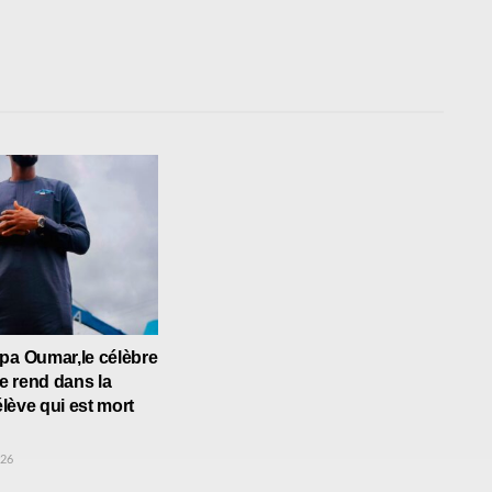
pa Oumar,le célèbre
 rend dans la
’élève qui est mort
026