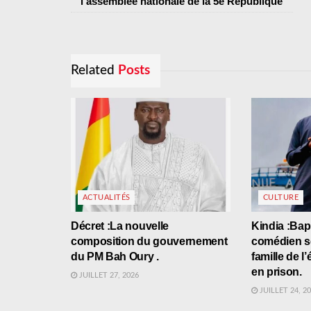
l’assemblée nationale de la 5e République
Related
Posts
ACTUALITÉS
CULTURE
Décret :La nouvelle
Kindia :Bap
composition du gouvernement
comédien se
du PM Bah Oury .
famille de l
en prison.
JUILLET 27, 2026
JUILLET 24, 2