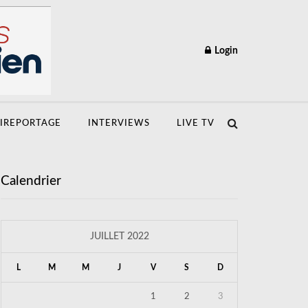
Login
IREPORTAGE
INTERVIEWS
LIVE TV
Calendrier
JUILLET 2022
L
M
M
J
V
S
D
1
2
3