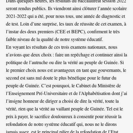
Dans quelques heures, les résultats du baccalauréat session 2022
seront rendus publics. Ils viendront ainsi clôturer l’année scolaire
2021-2022 qui a été, pour nous tous, une année de diagnostic et
de test. Loin d’une surprise, les taux de réussite de cet examen, à
l’instar des deux premiers (CEE et BEPC), confirment le très
faible niveau de la qualité de notre système éducatif.
En voyant les résultats de ces trois examens nationaux, nous
n’avions que deux choix : faire un repêchage et continuer ainsi la
politique de l’autruche ou dire la vérité au peuple de Guinée. Si
le premier choix nous est avantageux en tant que gouvernants, le
second est sans nul doute le plus bénéfique pour le futur du
peuple de Guinée. C’est pourquoi, le Cabinet du Ministère de
l’Enseignement Pré-Universitaire et de l’Alphabétisation dont j’ai
l’insigne honneur de diriger a choisi de dire la vérité, toute la
vérité, rien que la vérité au vaillant peuple de Guinée. Tel est le
prix à payer, le sacrifice douloureux à consentir pour réussir la
refondation de notre système éducatif qui, nous ne le dirons
jamais assez, est le principal pilier de la refondation de l’Etat,