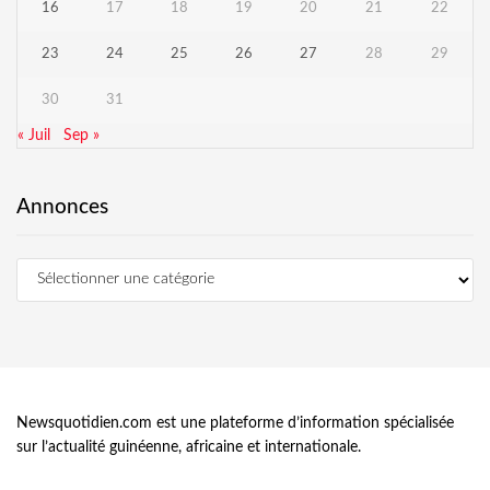
16
17
18
19
20
21
22
23
24
25
26
27
28
29
30
31
« Juil
Sep »
Annonces
Newsquotidien.com est une plateforme d’information spécialisée
sur l’actualité guinéenne, africaine et internationale.